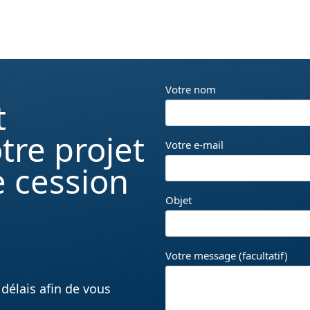
Votre nom
t
tre projet
Votre e-mail
e cession
Objet
Votre message (facultatif)
délais afin de vous