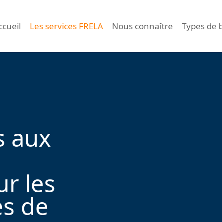
ccueil
Les services FRELA
Nous connaître
Types de 
s aux
ur les
es de