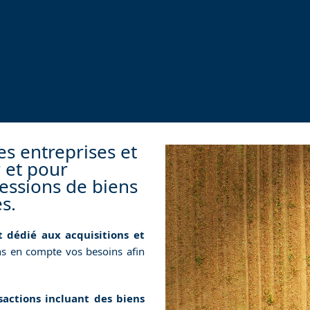
s entreprises et
r et pour
cessions de biens
s.
t
dédié aux acquisitions et
s en compte vos besoins afin
sactions incluant des biens