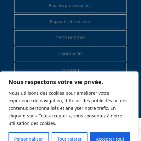
Pour les professionnels
Rapports d’estimation
TYPES DE BIENS
HONORAIRES
CONTACT
Nous respectons votre vie privée.
Mentions légales
Nous utilisons des cookies pour améliorer votre
expérience de navigation, diffuser des publicités ou des
Politique de données personnelles
contenus personnalisés et analyser notre trafic. En
cliquant sur « Tout accepter », vous consentez à notre
utilisation des cookies.
Personnaliser
Tout rejeter
Accepter tout