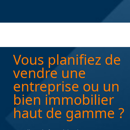
Vous planifiez de
vendre une
entreprise ou un
bien immobilier
haut de gamme ?