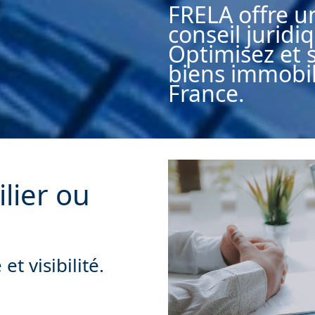
FRELA offre u
conseil juridi
Optimisez et 
biens immobili
France.
lier ou
t visibilité.