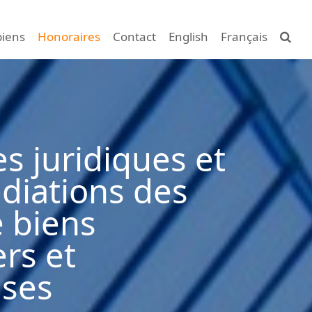
biens
Honoraires
Contact
English
Français
s juridiques et
diations des
 biens
rs et
ises