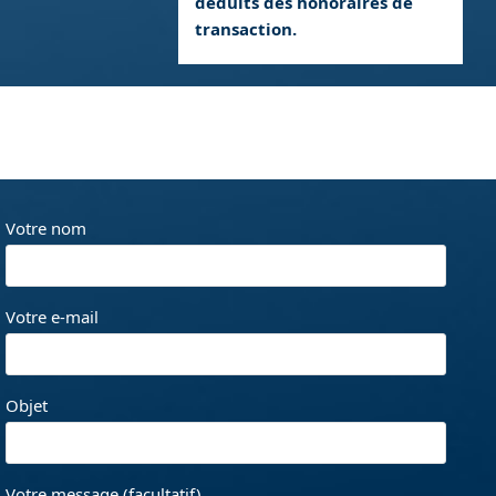
déduits des honoraires de
transaction.
Votre nom
Votre e-mail
Objet
Votre message (facultatif)