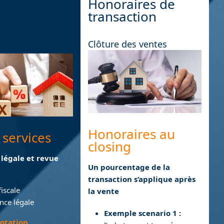
Honoraires de
transaction
Clôture des ventes
Honoraires au
 services
closing
 légale et revue
Un pourcentage de la
transaction s’applique après
iscale
la vente
nce légale
Exemple scenario 1 :
cotation