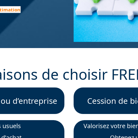
stimation
isons de choisir FR
 ou d’entreprise
Cession de bi
es usuels
Valorisez votre bie
 d’achat
Obtenez u