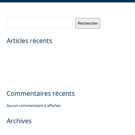
Rechercher
Articles récents
Vente d’un local commercial (Supermarché à Luxeuil)
Vente d’un local commercial (Supermarché à 70320 Corbenay)
Hôtel particulier d’exception à Neuilly sur Seine
Appartement à vendre à Megève, Alpes France
Recherche 3 000 m² de bureaux commerciaux sur Paris.
Commentaires récents
Aucun commentaire à afficher.
Archives
avril 2024