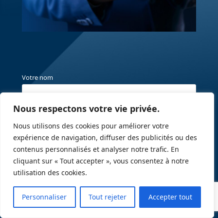
Votre nom
Nous respectons votre vie privée.
Votre e-mail
Nous utilisons des cookies pour améliorer votre
expérience de navigation, diffuser des publicités ou des
contenus personnalisés et analyser notre trafic. En
Objet
cliquant sur « Tout accepter », vous consentez à notre
utilisation des cookies.
Votre message (facultatif)
Personnaliser
Tout rejeter
Accepter tout