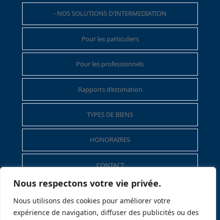
- NOS SOLUTIONS D'INTERMEDIATION
Pour les particuliers
Pour les professionnels
Rapports d’estimation
TYPES DE BIENS
HONORAIRES
CONTACT
Nous respectons votre vie privée.
Mentions légales
Nous utilisons des cookies pour améliorer votre
expérience de navigation, diffuser des publicités ou des
Politique de données personnelles