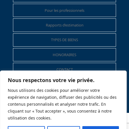
Pour les professionnels
Rapports d’estimation
TYPES DE BIENS
HONORAIRES
CONTACT
Nous respectons votre vie privée.
Mentions légales
Nous utilisons des cookies pour améliorer votre
expérience de navigation, diffuser des publicités ou des
Politique de données personnelles
contenus personnalisés et analyser notre trafic. En
cliquant sur « Tout accepter », vous consentez à notre
utilisation des cookies.