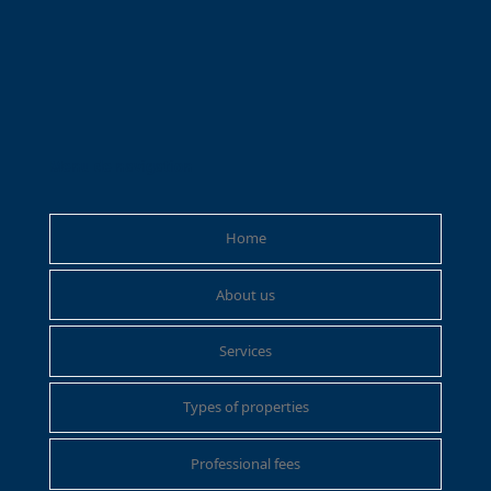
Menu de navigation
Home
About us
Services
Types of properties
Professional fees