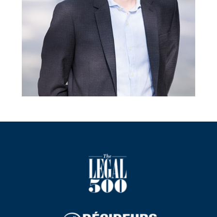
Benoit LAFOURCADE, avec DELCADE Avocats &
Solicitors, est cité dans les classements
suivants :