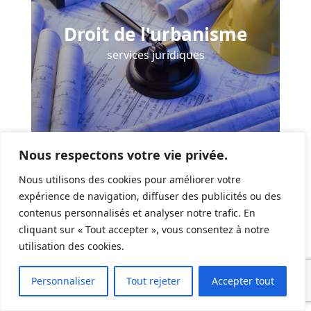
Droit de l'urbanisme
services juridiques
Nous respectons votre vie privée.
Analyse juridique et conseils en droit immobilier et
urbanisme
Nous utilisons des cookies pour améliorer votre
expérience de navigation, diffuser des publicités ou des
Analyse des caractéristiques juridiques des biens et
contenus personnalisés et analyser notre trafic. En
droits à vendre
cliquant sur « Tout accepter », vous consentez à notre
Elaboration des documents de description et de
utilisation des cookies.
présentation des biens ou droits concernés
Collecte de toutes informations ou documents utiles
auprès des organismes ou tiers
Personnaliser
Tout rejeter
Accepter tout
Obtention de tous documents ou autorisations
nécessaires à la réalisation de l’opération