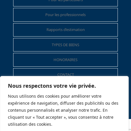
Pour les professionnels
Rapports d’estimation
TYPES DE BIENS
HONORAIRES
CONTACT
Nous respectons votre vie privée.
Mentions légales
Nous utilisons des cookies pour améliorer votre
expérience de navigation, diffuser des publicités ou des
Politique de données personnelles
contenus personnalisés et analyser notre trafic. En
cliquant sur « Tout accepter », vous consentez à notre
utilisation des cookies.