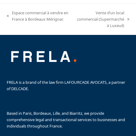
Espace commercial à vendre en
Vente d’un local
previous
France à Bordeaux Mérignac
commercial (Supermarché
next
post:
à Luxeuil)
post:
FRELA is a brand of the law firm LAFOURCADE AVOCATS, a partner
of DELCADE.
Based in Paris, Bordeaux, Lille, and Biarritz, we provide
comprehensive legal and transactional services to businesses and
individuals throughout France.