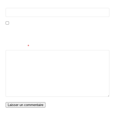
Site web
Enregistrer mon nom, mon e-mail et mon site dans le navigateur
pour mon prochain commentaire.
Commentaire
*