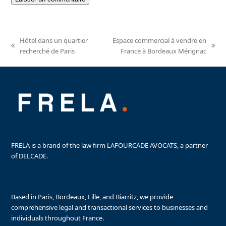
Hôtel dans un quartier
Espace commercial à vendre en
previous
next
recherché de Paris
France à Bordeaux Mérignac
post:
post:
FRELA is a brand of the law firm LAFOURCADE AVOCATS, a partner
of DELCADE.
Based in Paris, Bordeaux, Lille, and Biarritz, we provide
comprehensive legal and transactional services to businesses and
individuals throughout France.