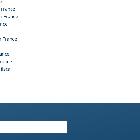
e
 France
n France
ance
n France
rance
France
fiscal