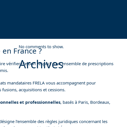
French Alps
Commentaires
récents
No comments to show.
 en France ?
Archives
taire vérifiera le bon respect d’un ensemble de prescriptions
omis.
November 2025
avocats mandataires FRELA vous accompagnent pour
October 2025
 fusions, acquisitions et cessions.
May 2025
March 2025
onnelles et professionnelles
, basés à Paris, Bordeaux,
February 2025
March 2024
January 2024
 désigne l’ensemble des règles juridiques concernant les
July 2023