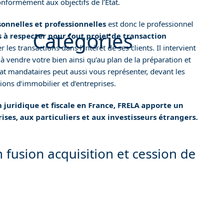
nformément aux objectifs de l’État.
June 2023
onnelles et professionnelles
est donc le professionnel
Catégories
s à respecter pour tout projet de transaction
r les transactions dans l’intérêt de ses clients. Il intervient
à vendre votre bien ainsi qu’au plan de la préparation et
Annonces confidentielles
vocat mandataires peut aussi vous représenter, devant les
Apartment for sale
ions d’immobilier et d’entreprises.
Camping for sale
Confidential announcements
 juridique et fiscale en France, FRELA apporte un
Hôtel for sale
ses, aux particuliers et aux investisseurs étrangers.
Olive production for sale
Private mansion for sale
usion acquisition et cession de
Purchasing offices
Retail Space for Sale
Vineyard for sale