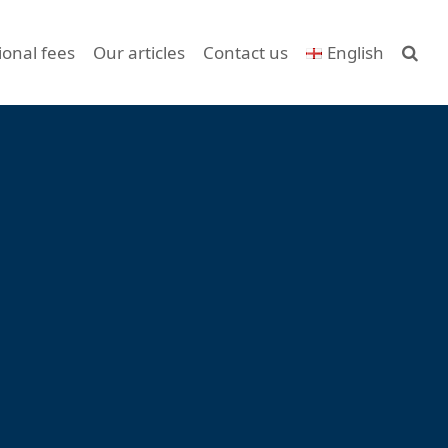
ional fees
Our articles
Contact us
English
Search
Articles récents
CANNES – PRIVATE MANSION WITH
PANORAMIC SEA VIEW
Saint-Émilion Grand Cru – Prestigious
vineyard property (teaser) | FRELA
Exceptional private mansion in Neuilly sur
Seine
Looking for a commercial office property of
3,000 sqm in Paris.
Luxuary apartment for sale in Megève,