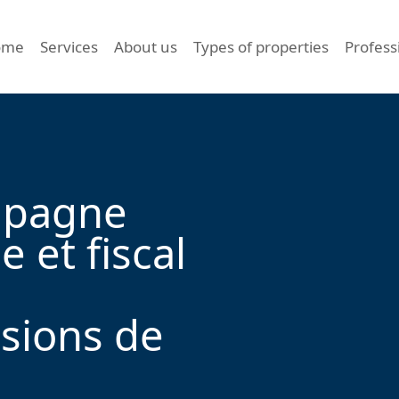
ome
Services
About us
Types of properties
Profess
mpagne
e et fiscal
ssions de